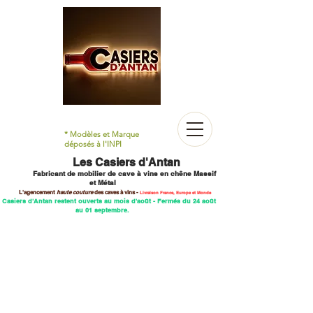
* Modèles et Marque
déposés à l'INPI
Les Casiers d'Antan
Fabricant de mobilier
de cave à vins en chêne M
assif
et Métal
L'agencement
haute couture
des caves
à vins -
Livraison France, Europe et Monde
 Casiers d'Antan restent ouverts au mois d'août - Fermés du 24 août
au 01 septembre.