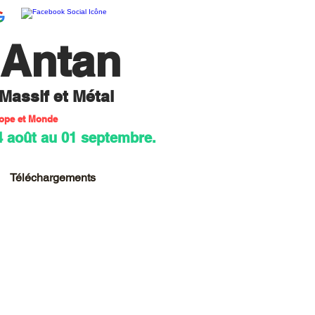
'Antan
 M
assif et Métal
rope et Monde
4 août au 01 septembre.
Téléchargements