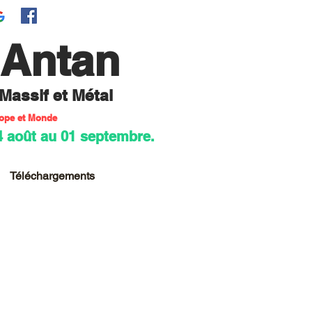
'Antan
 M
assif et Métal
rope et Monde
4 août au 01 septembre.
Téléchargements