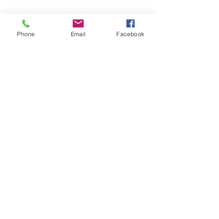
Phone
Email
Facebook
Pin's simple
Pin's double
Pour
Pour
une
2
bouteille
bouteilles