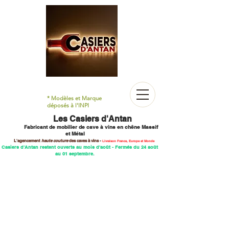
* Modèles et Marque
déposés à l'INPI
Les Casiers d'Antan
Fabricant de mobilier
de cave à vins en chêne M
assif
et Métal
L'agencement
haute couture
des caves
à vins -
Livraison France, Europe et Monde
 Casiers d'Antan restent ouverts au mois d'août - Fermés du 24 août
au 01 septembre.