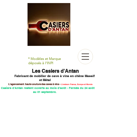
* Modèles et Marque
déposés à l'INPI
Les Casiers d'Antan
Fabricant de mobilier
de cave à vins en chêne M
assif
et Métal
L'agencement
haute couture
des caves
à vins -
Livraison France, Europe et Monde
 Casiers d'Antan restent ouverts au mois d'août - Fermés du 24 août
au 01 septembre.