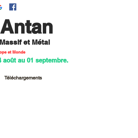
'Antan
 M
assif et Métal
rope et Monde
4 août au 01 septembre.
Téléchargements