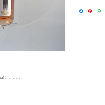
auf à fond plat.
.
iers d'Antan, 5 route du dôme 69630 Chaponost - Fr