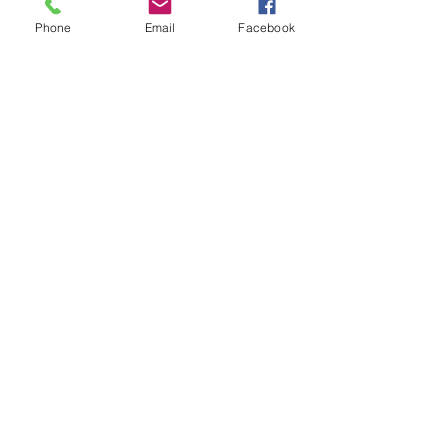
1 bouteille
Phone
Email
Facebook
Price
€35.00
Quantity
*
Add to Cart
S'adapte à la plupart des bouteilles
y compris le Champagne.
Sauf les bouteilles au fond plat (
alsace, flute ...)
Dimensions
Hauteur : 43 cm
Largeur : 14 cm