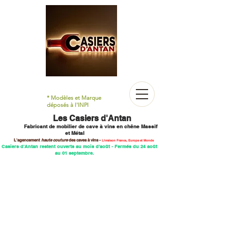
* Modèles et Marque
déposés à l'INPI
Les Casiers d'Antan
Fabricant de mobilier
de cave à vins en chêne M
assif
et Métal
L'agencement
haute couture
des caves
à vins -
Livraison France, Europe et Monde
 Casiers d'Antan restent ouverts au mois d'août - Fermés du 24 août
au 01 septembre.