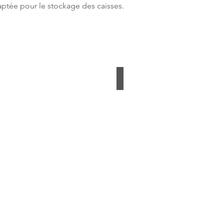
tée pour le stockage des caisses.
 range-caisses
Porte-caisses