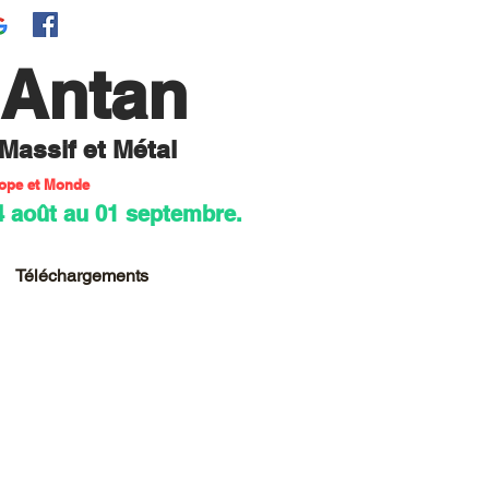
'Antan
 M
assif et Métal
rope et Monde
4 août au 01 septembre.
Téléchargements