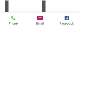
Etagère à Bières
Etagère à Bières
Phone
Email
Facebook
Etagère à Bières
Etagère à Bières