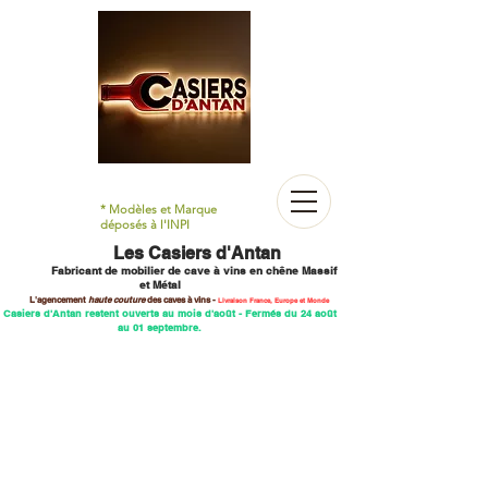
* Modèles et Marque
déposés à l'INPI
Les Casiers d'Antan
Fabricant de mobilier
de cave à vins en chêne M
assif
et Métal
L'agencement
haute couture
des caves
à vins -
Livraison France, Europe et Monde
 Casiers d'Antan restent ouverts au mois d'août - Fermés du 24 août
au 01 septembre.