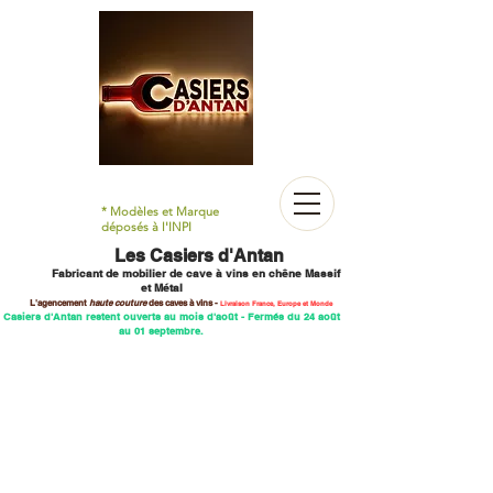
* Modèles et Marque
déposés à l'INPI
Les Casiers d'Antan
Fabricant de mobilier
de cave à vins en chêne M
assif
et Métal
L'agencement
haute couture
des caves
à vins -
Livraison France, Europe et Monde
 Casiers d'Antan restent ouverts au mois d'août - Fermés du 24 août
au 01 septembre.