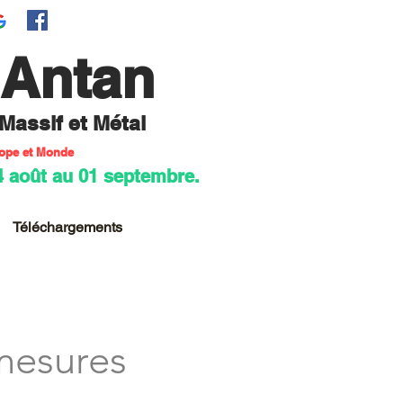
'Antan
 M
assif et Métal
rope et Monde
4 août au 01 septembre.
Téléchargements
 mesures