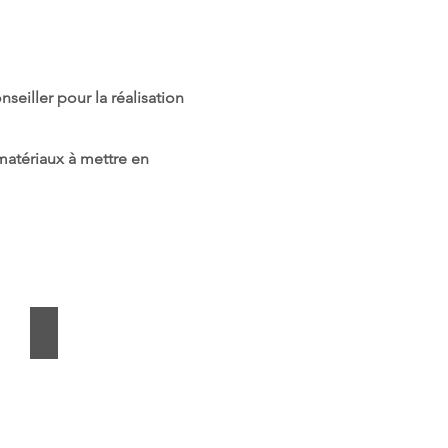
eiller pour la réalisation
 matériaux à mettre en
Cave à vins vitrée