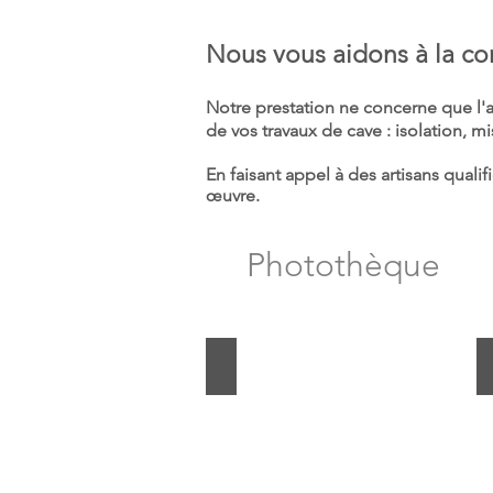
Nous vous aidons à la co
Notre prestation ne concerne que l'a
de vos travaux de cave : isolation, mi
En faisant appel à des artisans quali
œuvre
.
Photothèque
Cave à vin sous escalier
Casiers
à
vins
en
chêne
massif