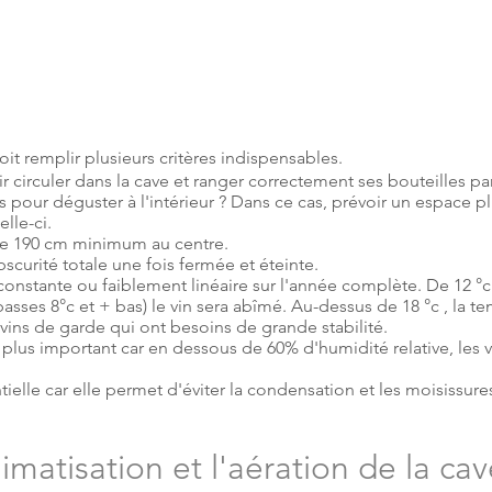
doit remplir plusieurs critères indispensables.
 circuler dans la cave et ranger correctement ses bouteilles pa
és pour déguster à l'intérieur ? Dans ce cas, prévoir un espace 
lle-ci.
 de 190 cm minimum au centre.
bscurité totale une fois fermée et éteinte.
constante ou faiblement linéaire sur l'année complète. De 12 °c 
asses 8°c et + bas) le vin sera abîmé. Au-dessus de 18 °c , la 
ins de garde qui ont besoins de grande stabilité.
e plus important car en dessous de 60% d'humidité relative, les v
tielle car elle permet d'éviter la condensation et les moisissures
climatisation et l'aération de la ca