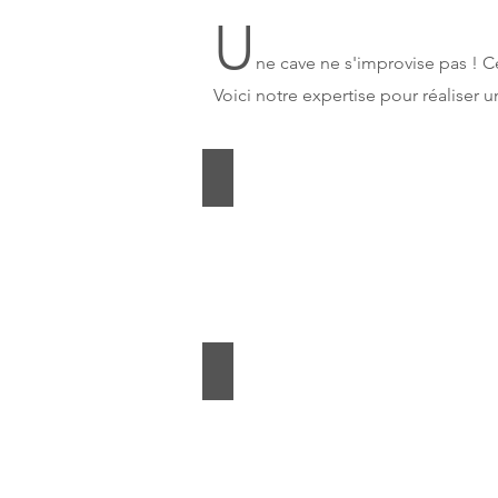
U
ne cave ne s'improvise pas ! 
Voici
notre expertise pour réaliser 
Le lieu
Describe
your
image
L'emplacement des casiers
Describe
your
image