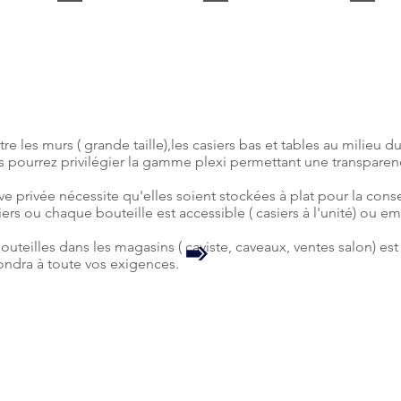
re les murs ( grande taille),les casiers bas et tables au milieu d
us pourrez privilégier la gamme plexi permettant une transparen
e privée nécessite qu'elles soient stockées à plat pour la conse
ers ou chaque bouteille est accessible ( casiers à l'unité) ou em
uteilles dans les magasins ( caviste, caveaux, ventes salon) est 
ndra à toute vos exigences.
iers d'Antan, 5 route du dôme 69630 Chaponost - Fr