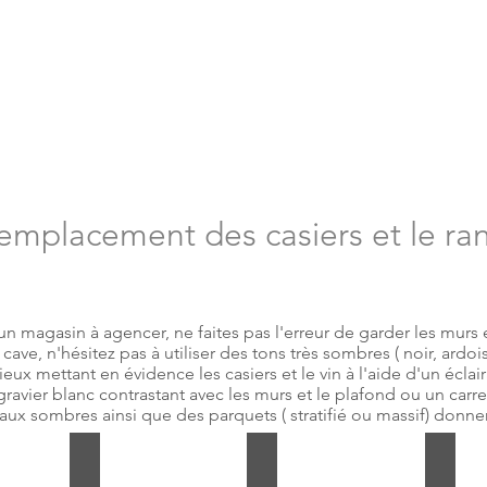
l'emplacement des casiers et le r
un magasin à agencer, ne faites pas l'erreur de garder les murs
ave, n'hésitez pas à utiliser des tons très sombres ( noir, ardoi
ieux mettant en évidence les casiers et le vin à l'aide d'un écla
ravier blanc contrastant avec les murs et le plafond ou un carr
aux sombres ainsi que des parquets ( stratifié ou massif) don
haleureuse
Effet avec un mur en pierre
Cave privée effet dark
Teint