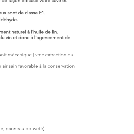
de façon efficace votre cave et
aux sont de classe E1.
aldéhyde.
nt naturel à l'huile de lin.
 du vin et donc à l'agencement de
), soit mécanique ( vmc extraction ou
 air sain favorable à la conservation
ne, panneau bouveté)