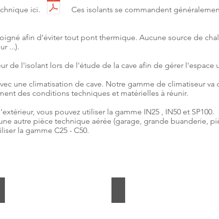
e technique ici. Ces isolants se commandent généralement c
ès soigné afin d'éviter tout pont thermique. Aucune source de cha
r ...).
eur de l'isolant lors de l'étude de la cave afin de gérer l'espace
avec une climatisation de cave. Notre gamme de climatiseur va 
nt des conditions techniques et matérielles à réunir.
l'extérieur, vous pouvez utiliser la gamme IN25 , IN50 et SP100.
 une autre pièce technique aérée (garage, grande buanderie, pièc
iliser la gamme C25 - C50.
polyplaque
Easy-clip sur Than Mur