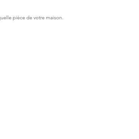
uelle pièce de votre maison.
écoration
ibe
e
angement des bouteilles
ibe
e