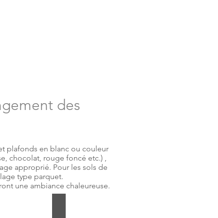
angement des
 et plafonds en blanc ou couleur
se, chocolat, rouge foncé etc.) ,
irage approprié. Pour les sols de
elage type parquet.
neront une ambiance chaleureuse.
e sombre
Murs vert foncé