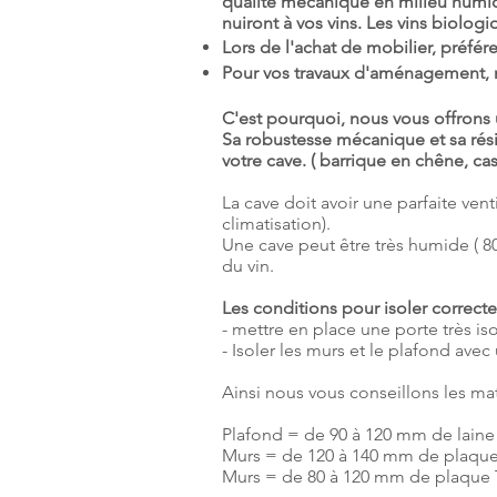
qualité mécanique en milieu humid
nuiront à vos vins. Les vins biolog
Lors de l'achat de mobilier, préfér
Pour vos travaux d'aménagement, n
C'est pourquoi, nous vous offrons
Sa robustesse mécanique et sa rési
votre cave. ( barrique en chêne, cas
La cave doit avoir une parfaite vent
climatisation).
Une cave peut être très humide ( 80 
du vin.
Les conditions pour isoler correct
- mettre en place une porte très is
- Isoler les murs et le plafond avec
Ainsi nous vous conseillons les mat
Plafond = de 90 à 120 mm de laine 
Murs = de 120 à 140 mm de plaque 
Murs = de 80 à 120 mm de plaque T