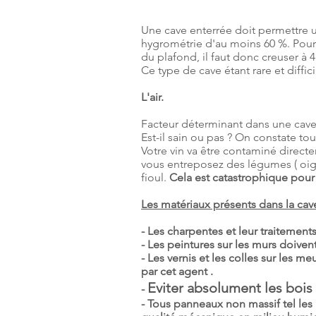
Une cave enterrée doit permettre un
hygrométrie d'au moins 60 %.
Pour 
du plafond, il faut donc creuser à 
Ce type de cave étant rare et diffic
L'air.
Facteur déterminant dans une cave, 
Est-il sain ou pas ? On constate to
Votre vin va être contaminé direct
vous entreposez des légumes ( oign
fioul.
Cela est catastrophique pour 
Les matériaux présents dans la cav
- Les charpentes et leur traitemen
- Les peintures sur les murs doiven
- Les vernis et les colles sur les me
par cet agent .
Eviter absolument les bois
-
- Tous panneaux non massif tel les