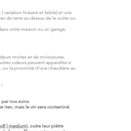
variation linéaire et faible) et une
res de terre au dessus de la voûte ou
ez dans votre maison ou un garage.
 odeurs moites et de moisissures.
autres odeurs peuvent apparaître si
s, ou la proximité d'une chaudière au
 :
s par nos soins
 rien, mais le vin sera contaminé
df ( medium)
, outre leur piètre