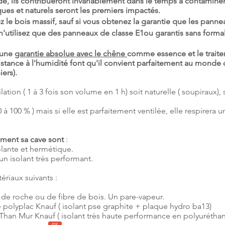
e, ils
contribueront
invariablement dans le temps à contaminer 
iques et naturels seront les premiers impactés
.
ez le bois massif, sauf si vous obtenez la garantie que les panne
'utilisez que des panneaux de classe E1ou garantis sans form
 une
garantie absolue avec le chêne
comme essence et le traiteme
stance à l'humidité font qu'il convient parfaitement au monde
iers).
ilation ( 1 à 3 fois son volume en 1 h) soit naturelle ( soupiraux
à 100 % ) mais si elle est parfaitement ventilée, elle respirera un
ement sa cave sont
:
olante et hermétique.
 un isolant très performant.
ériaux suivants :
de roche ou de fibre de bois. Un pare-vapeur.
polyplac Knauf ( isolant pse graphite + plaque hydro ba13)
han Mur Knauf ( isolant très haute performance en polyurétha