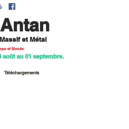
'Antan
 M
assif et Métal
rope et Monde
4 août au 01 septembre.
Téléchargements