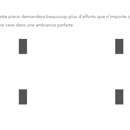
Cette pièce demandera beaucoup plus d'efforts que n'importe q
une cave dans une ambiance parfaite.
L'isolation
La d
Describe
Descr
your
your
image
imag
Clim ou pas ?
Le r
Describe
Descr
your
your
image
imag