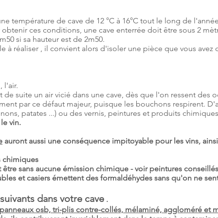
e température de cave de 12 °C à 16°C tout le long de l'année ( 
obtenir ces conditions, une cave enterrée doit être sous 2 mèt
4m50 si sa hauteur est de 2m50.
ile à réaliser , il convient alors d'isoler une pièce que vous av
l'air.
ut de suite un air vicié dans une cave, dès que l'on ressent des
ement par ce défaut majeur, puisque les bouchons respirent. D'
ons, patates ...) ou des vernis, peintures et produits chimique
le vin.
e
auront aussi une conséquence impitoyable pour les vins, ainsi
ts chimiques
t être sans aucune émission chimique - voir peintures conseillé
ubles et casiers
émettent
des formaldéhydes sans qu'on ne sente
 suivants dans votre cave
.
panneaux osb, tri-plis contre-collés, mélaminé,
aggloméré
et m