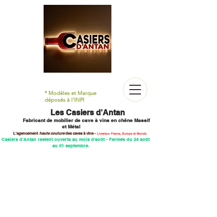
* Modèles et Marque
déposés à l'INPI
Les Casiers d'Antan
Fabricant de mobilier
de cave à vins en chêne M
assif
et Métal
L'agencement
haute couture
des caves
à vins -
Livraison France, Europe et Monde
 Casiers d'Antan restent ouverts au mois d'août - Fermés du 24 août
au 01 septembre.