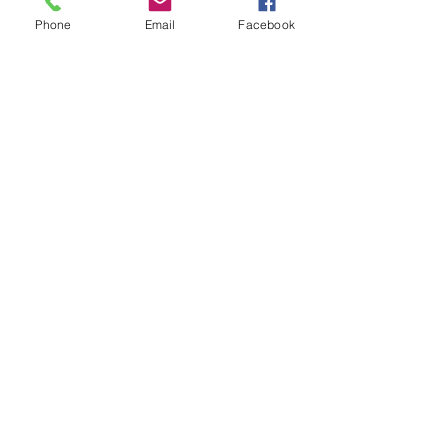
Phone
Email
Facebook
Medium-altus
42 bouteilles
84
42
bouteilles
bouteilles