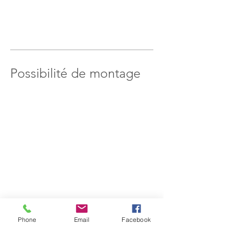
Possibilité de montage
Position dos à dos
Dos à dos en rangée
Par quatre
Phone
Email
Facebook