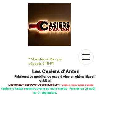
* Modèles et Marque
déposés à l'INPI
Les Casiers d'Antan
Fabricant de mobilier
de cave à vins en chêne M
assif
et Métal
L'agencement
haute couture
des caves
à vins -
Livraison France, Europe et Monde
 Casiers d'Antan restent ouverts au mois d'août - Fermés du 24 août
au 01 septembre.