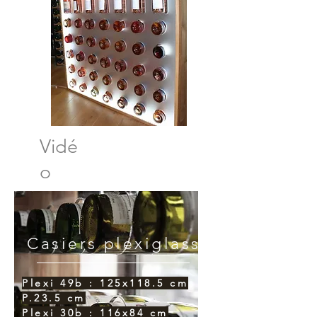
Vidé
o
Casiers plexiglass
Plexi 49b : 125x118.5 cm
P.23.5 cm
Plexi 30b : 116x84 cm