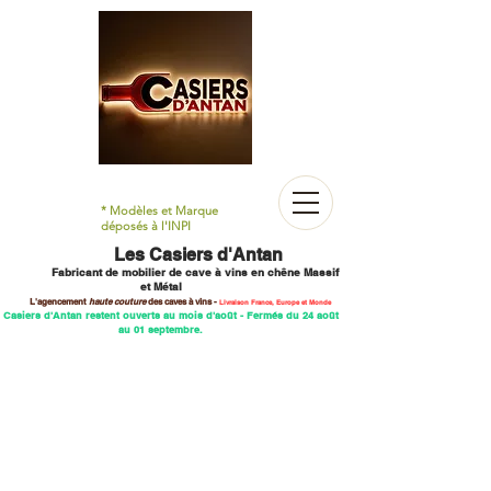
* Modèles et Marque
déposés à l'INPI
Les Casiers d'Antan
Fabricant de mobilier
de cave à vins en chêne M
assif
et Métal
L'agencement
haute couture
des caves
à vins -
Livraison France, Europe et Monde
 Casiers d'Antan restent ouverts au mois d'août - Fermés du 24 août
au 01 septembre.