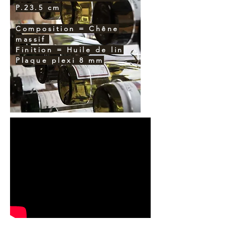
P.23.5 cm
Composition = Chêne
massif
Finition = Huile de lin
Plaque plexi 8 mm