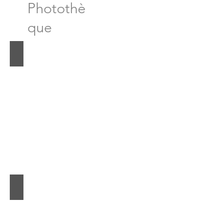
Photothè
que
Casiers plexi
Casier plexi