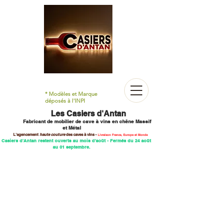
* Modèles et Marque
déposés à l'INPI
Les Casiers d'Antan
Fabricant de mobilier
de cave à vins en chêne M
assif
et Métal
L'agencement
haute couture
des caves
à vins -
Livraison France, Europe et Monde
 Casiers d'Antan restent ouverts au mois d'août - Fermés du 24 août
au 01 septembre.