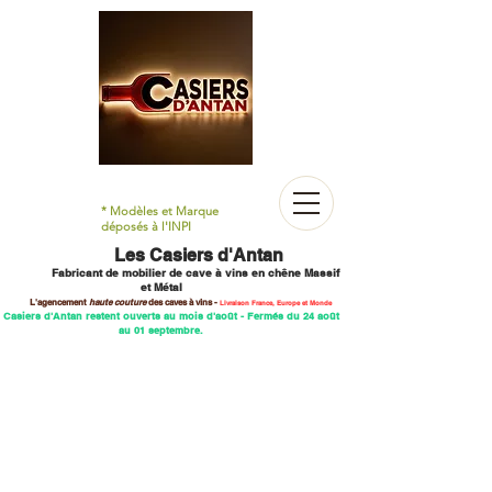
* Modèles et Marque
déposés à l'INPI
Les Casiers d'Antan
Fabricant de mobilier
de cave à vins en chêne M
assif
et Métal
L'agencement
haute couture
des caves
à vins -
Livraison France, Europe et Monde
 Casiers d'Antan restent ouverts au mois d'août - Fermés du 24 août
au 01 septembre.