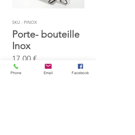
SKU : PINOX
Porte- bouteille
Inox
Prix
17,00 €
Phone
Email
Facebook
Quantité
*
Ajouter au panier
Porte-bouteille en inox.
Permet la présentation de la
bouteille et également le service du