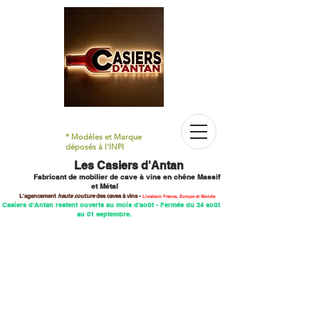
* Modèles et Marque
déposés à l'INPI
Les Casiers d'Antan
Fabricant de mobilier
de cave à vins en chêne M
assif
et Métal
L'agencement
haute couture
des caves
à vins -
Livraison France, Europe et Monde
 Casiers d'Antan restent ouverts au mois d'août - Fermés du 24 août
au 01 septembre.