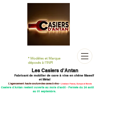
* Modèles et Marque
déposés à l'INPI
Les Casiers d'Antan
Fabricant de mobilier
de cave à vins en chêne M
assif
et Métal
L'agencement
haute couture
des caves
à vins -
Livraison France, Europe et Monde
 Casiers d'Antan restent ouverts au mois d'août - Fermés du 24 août
au 01 septembre.