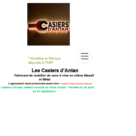
* Modèles et Marque
déposés à l'INPI
Les Casiers d'Antan
Fabricant de mobilier
de cave à vins en chêne M
assif
et Métal
L'agencement
haute couture
des caves
à vins -
Livraison France, Europe et Monde
 Casiers d'Antan restent ouverts au mois d'août - Fermés du 24 août
au 01 septembre.